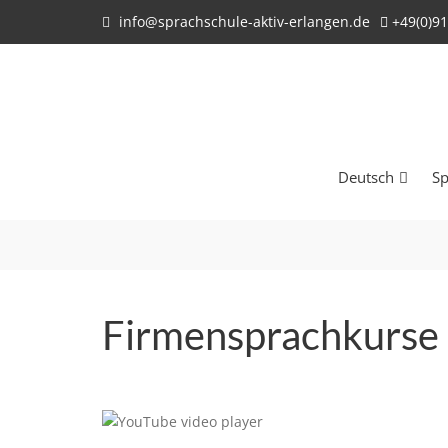
info@sprachschule-aktiv-erlangen.de
+49(0)9
Deutsch
Sp
Firmensprachkurse i